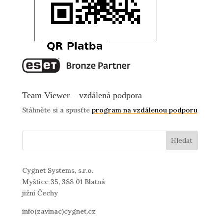
Team Viewer – vzdálená podpora
Stáhněte si a spusťte
program na vzdálenou podporu
Cygnet Systems, s.r.o.
Myštice 35, 388 01 Blatná
jižní Čechy
info(zavinac)cygnet.cz