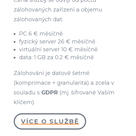
Cena služby se odvíjí od počtu
zálohovaných zařízení a objemu
zálohovaných dat.
PC 6 € měsíčně
fyzický server 26 € měsíčně
virtuální server 10 € měsíčně
data: 1 GB za 0.2 € měsíčně
Zálohování je datově šetrné
(komprimace + granularita) a zcela v
souladu s
GDPR
(mj. šifrované Vaším
klíčem)
.
VÍCE O SLUŽBĚ