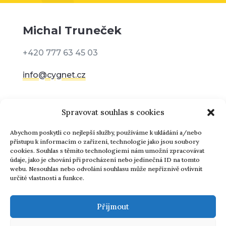
Michal Truneček
+420 777 63 45 03
info@cygnet.cz
Adresa
Spravovat souhlas s cookies
Myštice 35
Abychom poskytli co nejlepší služby, používáme k ukládání a/nebo
přístupu k informacím o zařízení, technologie jako jsou soubory
cookies. Souhlas s těmito technologiemi nám umožní zpracovávat
388 01 Myštice
údaje, jako je chování při procházení nebo jedinečná ID na tomto
webu. Nesouhlas nebo odvolání souhlasu může nepříznivě ovlivnit
určité vlastnosti a funkce.
Cygnet Systems s.r.o.
Přijmout