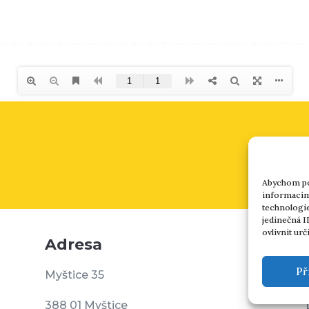
Abychom pos
informacím 
technologie
jedinečná I
ovlivnit urč
Adresa
Př
Myštice 35
388 01 Myštice