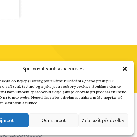
Spravovat souhlas s cookies
kytli co nejlepší služby, používáme k ukládání a/nebo přístupu k
o zařízení, technologie jako jsou soubory cookies. Souhlas s těmito
mi nám umožní zpracovávat údaje, jako je chování při procházení nebo
D na tomto webu. Nesouhlas nebo odvolání souhlasu může nepříznivě
ité vlastnosti a funkce.
Cygnet Systems s.r.o.
ijmout
Odmítnout
Zobrazit předvolby
IČ: 03709850
DIČ: CZ03709850