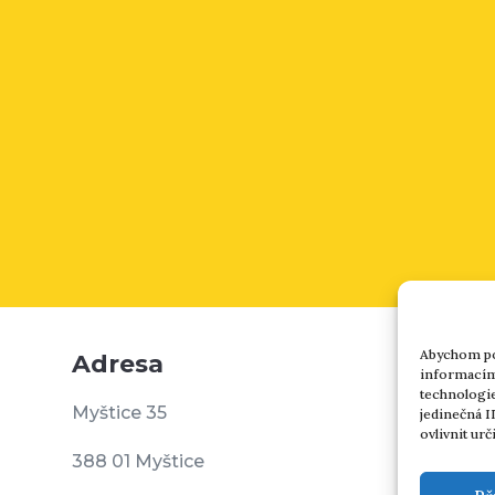
Abychom pos
Adresa
informacím 
technologie
Myštice 35
jedinečná I
ovlivnit urč
388 01 Myštice